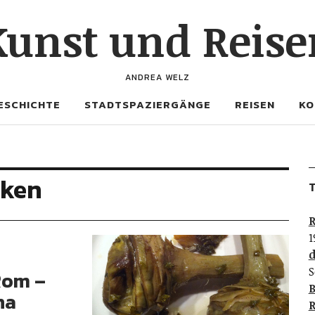
Kunst und Reise
ANDREA WELZ
ESCHICHTE
STADTSPAZIERGÄNGE
REISEN
KO
cken
T
R
1
d
S
Rom –
B
na
R