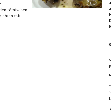
a
e
n den römischen
K
richten mit
D
E
S
A
B
f
K
L
P