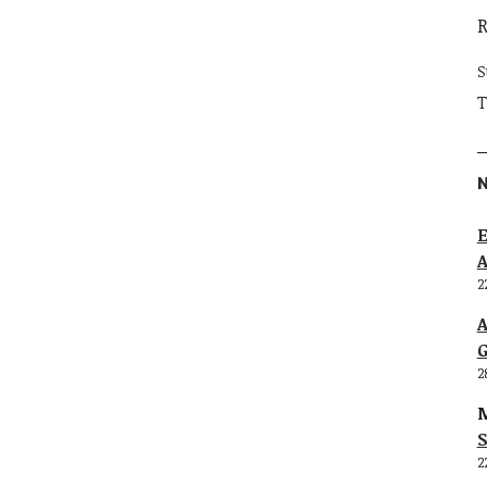
S
T
E
2
G
2
M
S
2