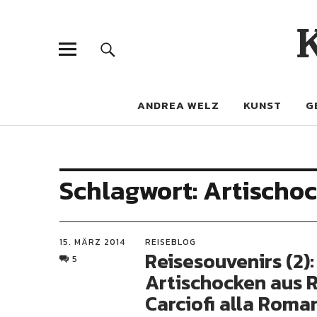
ANDREA WELZ
KUNST
G
Schlagwort:
Artischo
15. MÄRZ 2014
REISEBLOG
Reisesouvenirs (2):
5
Artischocken aus 
Carciofi alla Roma