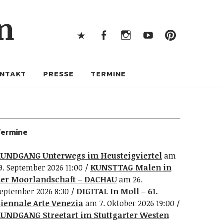
X
Facebook
Instagram
Youtube
Pintere
n
X
Facebook
Instagram
Youtube
Pinterest
NTAKT
PRESSE
TERMINE
ermine
UNDGANG Unterwegs im Heusteigviertel
am
9. September 2026 11:00
KUNSTTAG Malen in
er Moorlandschaft – DACHAU
am 26.
eptember 2026 8:30
DIGITAL In Moll – 61.
iennale Arte Venezia
am 7. Oktober 2026 19:00
UNDGANG Streetart im Stuttgarter Westen