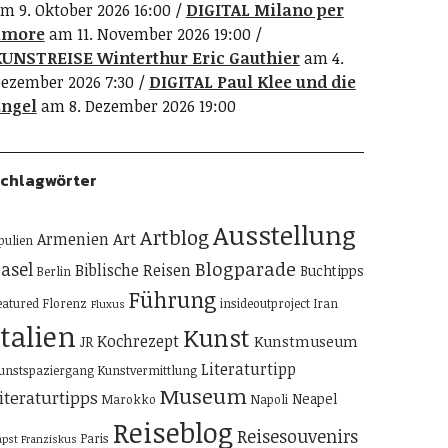
m 9. Oktober 2026 16:00
DIGITAL Milano per
amore
am 11. November 2026 19:00
UNSTREISE Winterthur Eric Gauthier
am 4.
ezember 2026 7:30
DIGITAL Paul Klee und die
ngel
am 8. Dezember 2026 19:00
chlagwörter
Ausstellung
Artblog
Art
Armenien
pulien
Blogparade
asel
Biblische Reisen
Buchtipps
Berlin
Führung
eatured
Florenz
insideoutproject
Iran
Fluxus
Italien
Kunst
Kochrezept
Kunstmuseum
JR
Literaturtipp
unstspaziergang
Kunstvermittlung
Museum
iteraturtipps
Neapel
Marokko
Napoli
Reiseblog
Reisesouvenirs
Paris
apst Franziskus