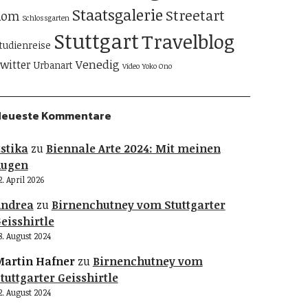
Staatsgalerie
Streetart
Rom
Schlossgarten
Stuttgart
Travelblog
tudienreise
Venedig
witter
Urbanart
Video
Yoko Ono
Neueste Kommentare
stika
zu
Biennale Arte 2024: Mit meinen
Augen
2. April 2026
Andrea
zu
Birnenchutney vom Stuttgarter
eisshirtle
8. August 2024
artin Hafner
zu
Birnenchutney vom
tuttgarter Geisshirtle
2. August 2024