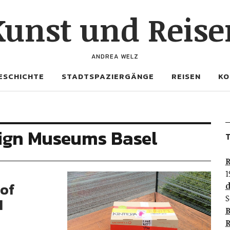
Kunst und Reise
ANDREA WELZ
ESCHICHTE
STADTSPAZIERGÄNGE
REISEN
KO
sign Museums Basel
T
R
1
tof
d
S
M
B
R