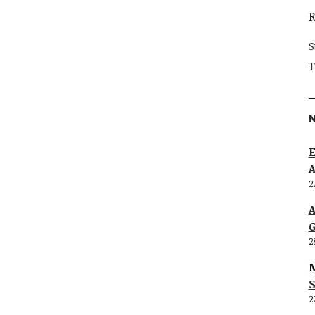
S
T
E
2
G
2
M
S
2