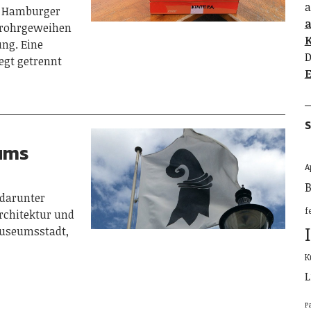
a
en Hamburger
lrohrgeweihen
K
ung. Eine
D
iegt getrennt
E
S
ums
A
B
 darunter
f
rchitektur und
 Museumsstadt,
K
L
P