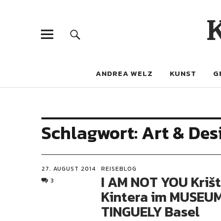
ANDREA WELZ
KUNST
G
Schlagwort:
Art & De
27. AUGUST 2014
REISEBLOG
I AM NOT YOU Kriš
3
Kintera im MUSEU
TINGUELY Basel