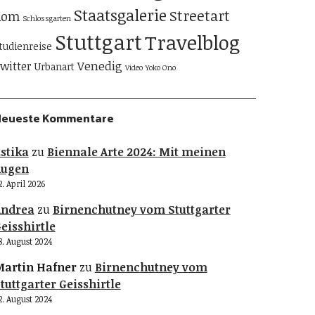
Staatsgalerie
Streetart
Rom
Schlossgarten
Stuttgart
Travelblog
tudienreise
Venedig
witter
Urbanart
Video
Yoko Ono
Neueste Kommentare
stika
zu
Biennale Arte 2024: Mit meinen
Augen
2. April 2026
Andrea
zu
Birnenchutney vom Stuttgarter
eisshirtle
8. August 2024
artin Hafner
zu
Birnenchutney vom
tuttgarter Geisshirtle
2. August 2024