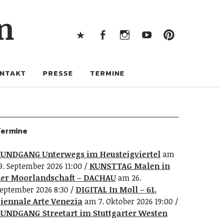
X
Facebook
Instagram
Youtube
Pintere
n
X
Facebook
Instagram
Youtube
Pinterest
NTAKT
PRESSE
TERMINE
ermine
UNDGANG Unterwegs im Heusteigviertel
am
9. September 2026 11:00
KUNSTTAG Malen in
er Moorlandschaft – DACHAU
am 26.
eptember 2026 8:30
DIGITAL In Moll – 61.
iennale Arte Venezia
am 7. Oktober 2026 19:00
UNDGANG Streetart im Stuttgarter Westen