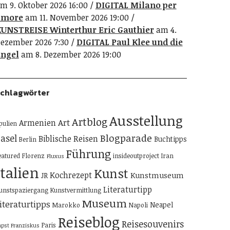
m 9. Oktober 2026 16:00
DIGITAL Milano per
amore
am 11. November 2026 19:00
UNSTREISE Winterthur Eric Gauthier
am 4.
ezember 2026 7:30
DIGITAL Paul Klee und die
ngel
am 8. Dezember 2026 19:00
chlagwörter
Ausstellung
Artblog
Art
Armenien
pulien
Blogparade
asel
Biblische Reisen
Buchtipps
Berlin
Führung
eatured
Florenz
insideoutproject
Iran
Fluxus
Italien
Kunst
Kochrezept
Kunstmuseum
JR
Literaturtipp
unstspaziergang
Kunstvermittlung
Museum
iteraturtipps
Neapel
Marokko
Napoli
Reiseblog
Reisesouvenirs
Paris
apst Franziskus