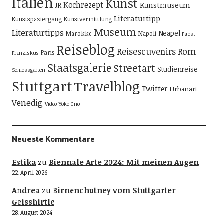
Italien
Kunst
Kochrezept
Kunstmuseum
JR
Literaturtipp
Kunstspaziergang
Kunstvermittlung
Museum
Literaturtipps
Neapel
Marokko
Napoli
Papst
Reiseblog
Reisesouvenirs
Rom
Paris
Franziskus
Staatsgalerie
Streetart
Studienreise
Schlossgarten
Stuttgart
Travelblog
Twitter
Urbanart
Venedig
Video
Yoko Ono
Neueste Kommentare
Estika
zu
Biennale Arte 2024: Mit meinen Augen
22. April 2026
Andrea
zu
Birnenchutney vom Stuttgarter
Geisshirtle
28. August 2024