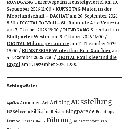
RUNDGANG Unterwegs im Heusteigviertel
am 19.
September 2026 11:00
KUNSTTAG Malen in der
Moorlandschaft – DACHAU
am 26. September 2026
8:30
DIGITAL In Moll – 61. Biennale Arte Venezia
am 7. Oktober 2026 19:00
RUNDGANG Streetart im
Stuttgarter Westen
am 9. Oktober 2026 16:00
DIGITAL Milano per amore
am 11. November 2026
19:00
KUNSTREISE Winterthur Eric Gauthier
am
4. Dezember 2026 7:30
DIGITAL Paul Klee und die
Engel
am 8. Dezember 2026 19:00
Schlagwörter
Ausstellung
Artblog
Art
Armenien
Apulien
Blogparade
Basel
Biblische Reisen
Buchtipps
Berlin
Führung
featured
Florenz
insideoutproject
Iran
Fluxus