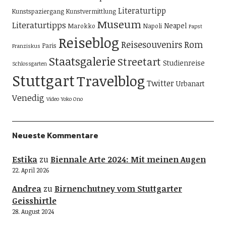
Literaturtipp
Kunstspaziergang
Kunstvermittlung
Museum
Literaturtipps
Neapel
Marokko
Napoli
Papst
Reiseblog
Reisesouvenirs
Rom
Paris
Franziskus
Staatsgalerie
Streetart
Studienreise
Schlossgarten
Stuttgart
Travelblog
Twitter
Urbanart
Venedig
Video
Yoko Ono
Neueste Kommentare
Estika
zu
Biennale Arte 2024: Mit meinen Augen
22. April 2026
Andrea
zu
Birnenchutney vom Stuttgarter
Geisshirtle
28. August 2024