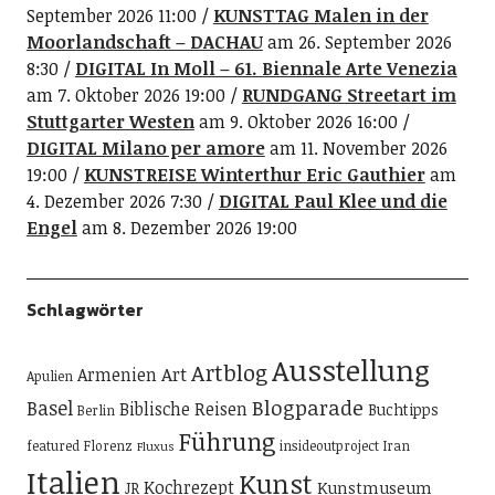
September 2026 11:00
KUNSTTAG Malen in der
Moorlandschaft – DACHAU
am 26. September 2026
8:30
DIGITAL In Moll – 61. Biennale Arte Venezia
am 7. Oktober 2026 19:00
RUNDGANG Streetart im
Stuttgarter Westen
am 9. Oktober 2026 16:00
DIGITAL Milano per amore
am 11. November 2026
19:00
KUNSTREISE Winterthur Eric Gauthier
am
4. Dezember 2026 7:30
DIGITAL Paul Klee und die
Engel
am 8. Dezember 2026 19:00
Schlagwörter
Ausstellung
Artblog
Art
Armenien
Apulien
Blogparade
Basel
Biblische Reisen
Buchtipps
Berlin
Führung
featured
Florenz
insideoutproject
Iran
Fluxus
Italien
Kunst
Kochrezept
Kunstmuseum
JR