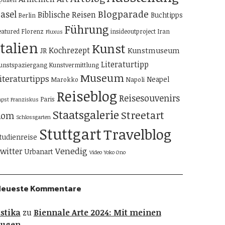
Blogparade
asel
Biblische Reisen
Buchtipps
Berlin
Führung
eatured
Florenz
insideoutproject
Iran
Fluxus
Italien
Kunst
Kochrezept
Kunstmuseum
JR
Literaturtipp
unstspaziergang
Kunstvermittlung
Museum
iteraturtipps
Neapel
Marokko
Napoli
Reiseblog
Reisesouvenirs
Paris
apst Franziskus
Staatsgalerie
Streetart
Rom
Schlossgarten
Stuttgart
Travelblog
tudienreise
Venedig
witter
Urbanart
Video
Yoko Ono
Neueste Kommentare
stika
zu
Biennale Arte 2024: Mit meinen
Augen