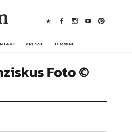
X
Facebook
Instagram
Youtube
Pintere
n
X
Facebook
Instagram
Youtube
Pinterest
NTAKT
PRESSE
TERMINE
nziskus Foto ©