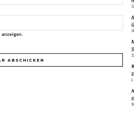
2
G
2
 anzeigen.
M
S
2
R
1
A
3