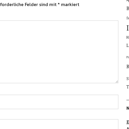
forderliche Felder sind mit
*
markiert
B
f
K
L
P
S
T
E