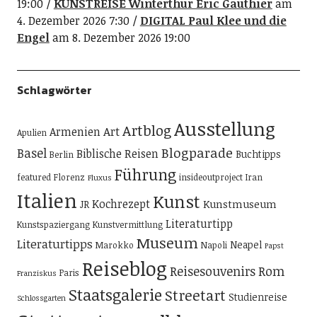
19:00
KUNSTREISE Winterthur Eric Gauthier
am
4. Dezember 2026 7:30
DIGITAL Paul Klee und die
Engel
am 8. Dezember 2026 19:00
Schlagwörter
Ausstellung
Artblog
Art
Armenien
Apulien
Blogparade
Basel
Biblische Reisen
Buchtipps
Berlin
Führung
featured
Florenz
insideoutproject
Iran
Fluxus
Italien
Kunst
Kochrezept
Kunstmuseum
JR
Literaturtipp
Kunstspaziergang
Kunstvermittlung
Museum
Literaturtipps
Neapel
Marokko
Napoli
Papst
Reiseblog
Reisesouvenirs
Rom
Paris
Franziskus
Staatsgalerie
Streetart
Studienreise
Schlossgarten