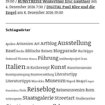
19:00
KUNSTREISE Winterthur Eric Gauthier
am
4. Dezember 2026 7:30
DIGITAL Paul Klee und die
Engel
am 8. Dezember 2026 19:00
Schlagwörter
Ausstellung
Artblog
Art
Armenien
Apulien
Blogparade
Basel
Biblische Reisen
Buchtipps
Berlin
Führung
featured
Florenz
insideoutproject
Iran
Fluxus
Italien
Kunst
Kochrezept
Kunstmuseum
JR
Literaturtipp
Kunstspaziergang
Kunstvermittlung
Museum
Literaturtipps
Neapel
Marokko
Napoli
Papst
Reiseblog
Reisesouvenirs
Rom
Paris
Franziskus
Staatsgalerie
Streetart
Studienreise
Schlossgarten