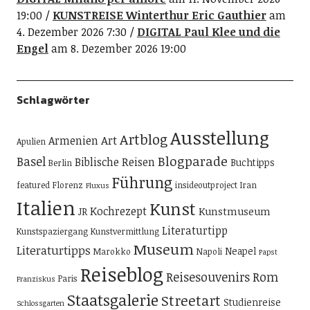
19:00
KUNSTREISE Winterthur Eric Gauthier
am
4. Dezember 2026 7:30
DIGITAL Paul Klee und die
Engel
am 8. Dezember 2026 19:00
Schlagwörter
Ausstellung
Artblog
Art
Armenien
Apulien
Blogparade
Basel
Biblische Reisen
Buchtipps
Berlin
Führung
featured
Florenz
insideoutproject
Iran
Fluxus
Italien
Kunst
Kochrezept
Kunstmuseum
JR
Literaturtipp
Kunstspaziergang
Kunstvermittlung
Museum
Literaturtipps
Neapel
Marokko
Napoli
Papst
Reiseblog
Reisesouvenirs
Rom
Paris
Franziskus
Staatsgalerie
Streetart
Studienreise
Schlossgarten