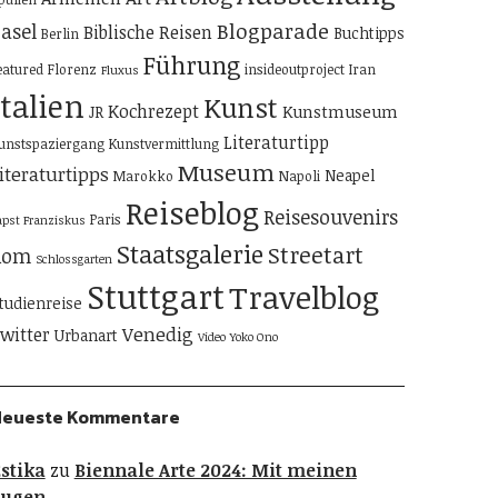
Blogparade
asel
Biblische Reisen
Buchtipps
Berlin
Führung
eatured
Florenz
insideoutproject
Iran
Fluxus
Italien
Kunst
Kochrezept
Kunstmuseum
JR
Literaturtipp
unstspaziergang
Kunstvermittlung
Museum
iteraturtipps
Neapel
Marokko
Napoli
Reiseblog
Reisesouvenirs
Paris
apst Franziskus
Staatsgalerie
Streetart
Rom
Schlossgarten
Stuttgart
Travelblog
tudienreise
Venedig
witter
Urbanart
Video
Yoko Ono
Neueste Kommentare
stika
zu
Biennale Arte 2024: Mit meinen
Augen