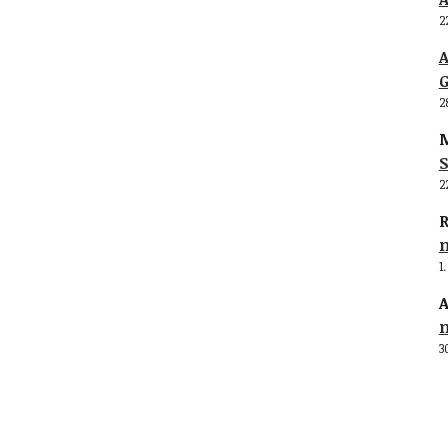
2
G
2
M
S
2
R
1
A
3