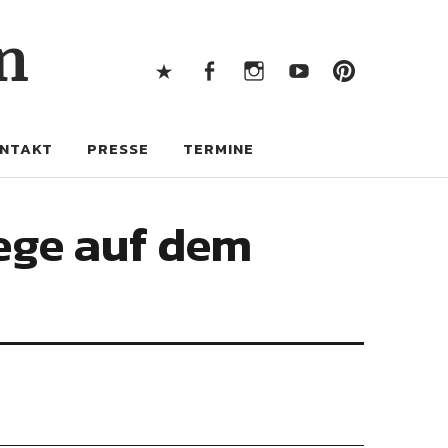
X
Facebook
Instagram
Youtube
Pintere
n
X
Facebook
Instagram
Youtube
Pinterest
NTAKT
PRESSE
TERMINE
ege auf dem