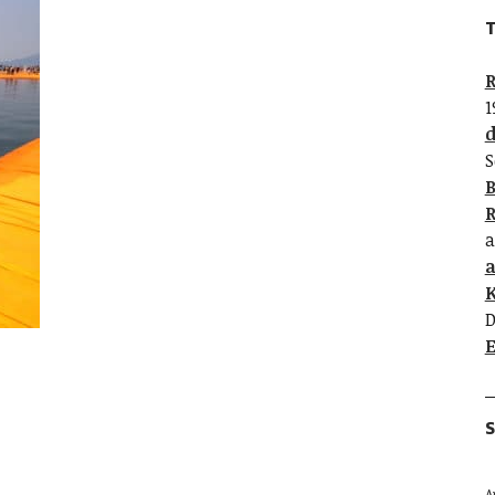
T
R
1
d
S
B
R
a
K
D
E
S
A