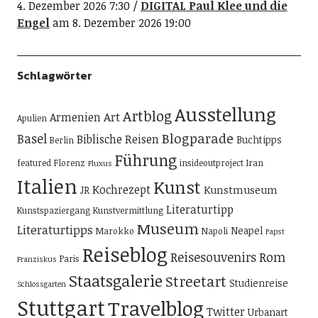
4. Dezember 2026 7:30
DIGITAL Paul Klee und die
Engel
am 8. Dezember 2026 19:00
Schlagwörter
Ausstellung
Artblog
Art
Armenien
Apulien
Blogparade
Basel
Biblische Reisen
Buchtipps
Berlin
Führung
featured
Florenz
insideoutproject
Iran
Fluxus
Italien
Kunst
Kochrezept
Kunstmuseum
JR
Literaturtipp
Kunstspaziergang
Kunstvermittlung
Museum
Literaturtipps
Neapel
Marokko
Napoli
Papst
Reiseblog
Reisesouvenirs
Rom
Paris
Franziskus
Staatsgalerie
Streetart
Studienreise
Schlossgarten
Stuttgart
Travelblog
Twitter
Urbanart