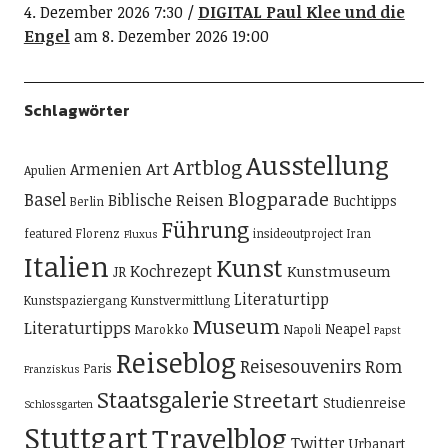
4. Dezember 2026 7:30
DIGITAL Paul Klee und die
Engel
am 8. Dezember 2026 19:00
Schlagwörter
Ausstellung
Artblog
Art
Armenien
Apulien
Blogparade
Basel
Biblische Reisen
Buchtipps
Berlin
Führung
featured
Florenz
insideoutproject
Iran
Fluxus
Italien
Kunst
Kochrezept
Kunstmuseum
JR
Literaturtipp
Kunstspaziergang
Kunstvermittlung
Museum
Literaturtipps
Neapel
Marokko
Napoli
Papst
Reiseblog
Reisesouvenirs
Rom
Paris
Franziskus
Staatsgalerie
Streetart
Studienreise
Schlossgarten
Stuttgart
Travelblog
Twitter
Urbanart