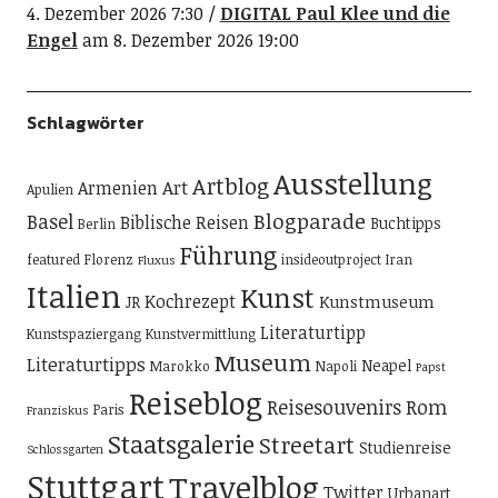
4. Dezember 2026 7:30
DIGITAL Paul Klee und die
Engel
am 8. Dezember 2026 19:00
Schlagwörter
Ausstellung
Artblog
Art
Armenien
Apulien
Blogparade
Basel
Biblische Reisen
Buchtipps
Berlin
Führung
featured
Florenz
insideoutproject
Iran
Fluxus
Italien
Kunst
Kochrezept
Kunstmuseum
JR
Literaturtipp
Kunstspaziergang
Kunstvermittlung
Museum
Literaturtipps
Neapel
Marokko
Napoli
Papst
Reiseblog
Reisesouvenirs
Rom
Paris
Franziskus
Staatsgalerie
Streetart
Studienreise
Schlossgarten
Stuttgart
Travelblog
Twitter
Urbanart