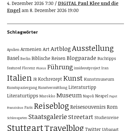
4. Dezember 2026 7:30
DIGITAL Paul Klee und die
Engel
am 8. Dezember 2026 19:00
Schlagwörter
Ausstellung
Artblog
Art
Armenien
Apulien
Blogparade
Basel
Biblische Reisen
Buchtipps
Berlin
Führung
featured
Florenz
insideoutproject
Iran
Fluxus
Italien
Kunst
Kochrezept
Kunstmuseum
JR
Literaturtipp
Kunstspaziergang
Kunstvermittlung
Museum
Literaturtipps
Neapel
Marokko
Napoli
Papst
Reiseblog
Reisesouvenirs
Rom
Paris
Franziskus
Staatsgalerie
Streetart
Studienreise
Schlossgarten
Stuttgart
Travelblog
Twitter
Urbanart