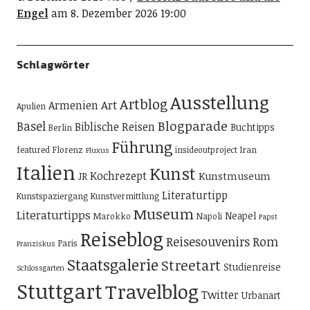
Engel
am 8. Dezember 2026 19:00
Schlagwörter
Ausstellung
Artblog
Art
Armenien
Apulien
Blogparade
Basel
Biblische Reisen
Buchtipps
Berlin
Führung
featured
Florenz
insideoutproject
Iran
Fluxus
Italien
Kunst
Kochrezept
Kunstmuseum
JR
Literaturtipp
Kunstspaziergang
Kunstvermittlung
Museum
Literaturtipps
Neapel
Marokko
Napoli
Papst
Reiseblog
Reisesouvenirs
Rom
Paris
Franziskus
Staatsgalerie
Streetart
Studienreise
Schlossgarten
Stuttgart
Travelblog
Twitter
Urbanart