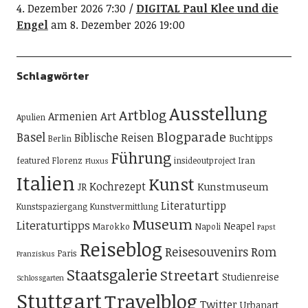
4. Dezember 2026 7:30
DIGITAL Paul Klee und die
Engel
am 8. Dezember 2026 19:00
Schlagwörter
Ausstellung
Artblog
Art
Armenien
Apulien
Blogparade
Basel
Biblische Reisen
Buchtipps
Berlin
Führung
featured
Florenz
insideoutproject
Iran
Fluxus
Italien
Kunst
Kochrezept
Kunstmuseum
JR
Literaturtipp
Kunstspaziergang
Kunstvermittlung
Museum
Literaturtipps
Neapel
Marokko
Napoli
Papst
Reiseblog
Reisesouvenirs
Rom
Paris
Franziskus
Staatsgalerie
Streetart
Studienreise
Schlossgarten
Stuttgart
Travelblog
Twitter
Urbanart