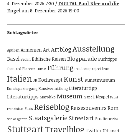
4. Dezember 2026 7:30
DIGITAL Paul Klee und die
Engel
am 8. Dezember 2026 19:00
Schlagwörter
Ausstellung
Artblog
Art
Armenien
Apulien
Blogparade
Basel
Biblische Reisen
Buchtipps
Berlin
Führung
featured
Florenz
insideoutproject
Iran
Fluxus
Italien
Kunst
Kochrezept
Kunstmuseum
JR
Literaturtipp
Kunstspaziergang
Kunstvermittlung
Museum
Literaturtipps
Neapel
Marokko
Napoli
Papst
Reiseblog
Reisesouvenirs
Rom
Paris
Franziskus
Staatsgalerie
Streetart
Studienreise
Schlossgarten
Stuttgart
Travelblog
Twitter
Urbanart