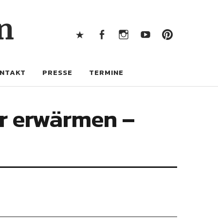
X
Facebook
Instagram
Youtube
Pintere
n
X
Facebook
Instagram
Youtube
Pinterest
NTAKT
PRESSE
TERMINE
er erwärmen –