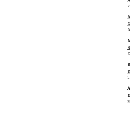
2
G
2
M
S
2
R
1
A
3