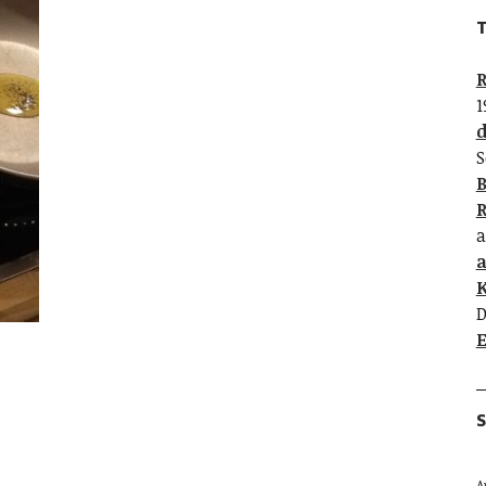
T
R
1
d
S
B
R
a
K
D
E
S
A