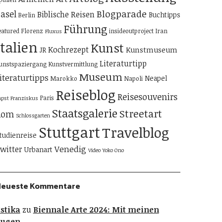
Blogparade
asel
Biblische Reisen
Buchtipps
Berlin
Führung
eatured
Florenz
insideoutproject
Iran
Fluxus
Italien
Kunst
Kochrezept
Kunstmuseum
JR
Literaturtipp
unstspaziergang
Kunstvermittlung
Museum
iteraturtipps
Neapel
Marokko
Napoli
Reiseblog
Reisesouvenirs
Paris
apst Franziskus
Staatsgalerie
Streetart
Rom
Schlossgarten
Stuttgart
Travelblog
tudienreise
Venedig
witter
Urbanart
Video
Yoko Ono
Neueste Kommentare
stika
zu
Biennale Arte 2024: Mit meinen
Augen