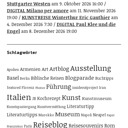
Stuttgarter Westen
am 9. Oktober 2026 16:00
DIGITAL Milano per amore
am 11. November 2026
19:00
KUNSTREISE Winterthur Eric Gauthier
am
4. Dezember 2026 7:30
DIGITAL Paul Klee und die
Engel
am 8. Dezember 2026 19:00
Schlagwörter
Ausstellung
Artblog
Art
Armenien
Apulien
Blogparade
Basel
Biblische Reisen
Buchtipps
Berlin
Führung
featured
Florenz
insideoutproject
Iran
Fluxus
Italien
Kunst
Kochrezept
Kunstmuseum
JR
Literaturtipp
Kunstspaziergang
Kunstvermittlung
Museum
Literaturtipps
Neapel
Marokko
Napoli
Papst
Reiseblog
Reisesouvenirs
Rom
Paris
Franziskus