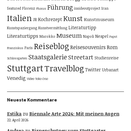
Führung
featured
Florenz
insideoutproject
Iran
Fluxus
Italien
Kunst
Kochrezept
Kunstmuseum
JR
Literaturtipp
Kunstspaziergang
Kunstvermittlung
Museum
Literaturtipps
Neapel
Marokko
Napoli
Papst
Reiseblog
Reisesouvenirs
Rom
Paris
Franziskus
Staatsgalerie
Streetart
Studienreise
Schlossgarten
Stuttgart
Travelblog
Twitter
Urbanart
Venedig
Video
Yoko Ono
Neueste Kommentare
Estika
zu
Biennale Arte 2024: Mit meinen Augen
22. April 2026
Andrea
zu
Birnenchutney vom Stuttgarter