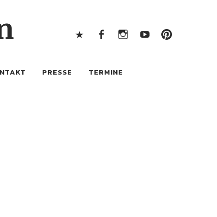
X
Facebook
Instagram
Youtube
Pintere
n
X
Facebook
Instagram
Youtube
Pinterest
NTAKT
PRESSE
TERMINE