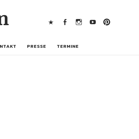
X
Facebook
Instagram
Youtube
Pintere
n
X
Facebook
Instagram
Youtube
Pinterest
NTAKT
PRESSE
TERMINE