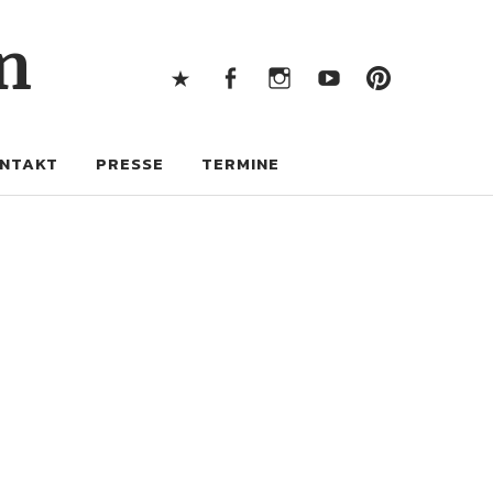
X
Facebook
Instagram
Youtube
Pintere
n
X
Facebook
Instagram
Youtube
Pinterest
NTAKT
PRESSE
TERMINE