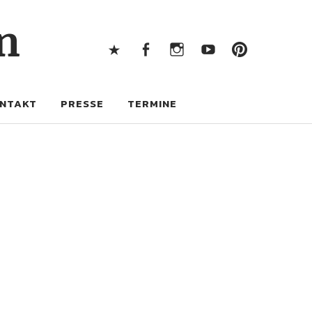
X
Facebook
Instagram
Youtube
Pintere
n
X
Facebook
Instagram
Youtube
Pinterest
NTAKT
PRESSE
TERMINE