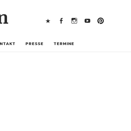
X
Facebook
Instagram
Youtube
Pintere
n
X
Facebook
Instagram
Youtube
Pinterest
NTAKT
PRESSE
TERMINE