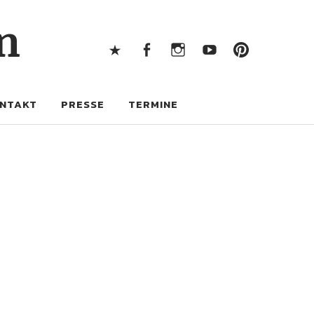
X
Facebook
Instagram
Youtube
Pintere
n
X
Facebook
Instagram
Youtube
Pinterest
NTAKT
PRESSE
TERMINE