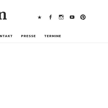
X
Facebook
Instagram
Youtube
Pintere
n
X
Facebook
Instagram
Youtube
Pinterest
NTAKT
PRESSE
TERMINE