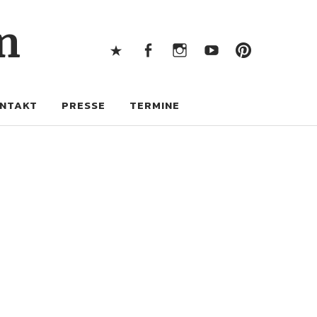
X
Facebook
Instagram
Youtube
Pintere
n
X
Facebook
Instagram
Youtube
Pinterest
NTAKT
PRESSE
TERMINE