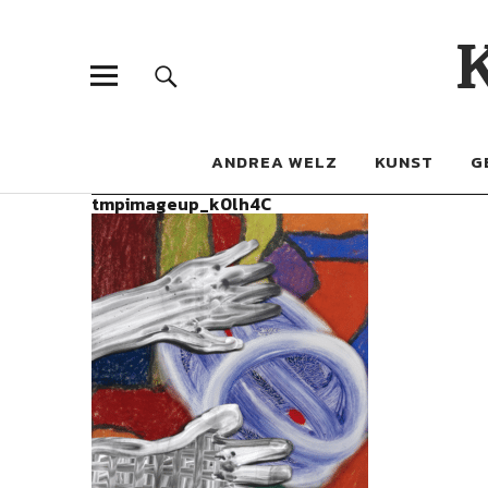
ANDREA WELZ
KUNST
G
tmpimageup_k0lh4C