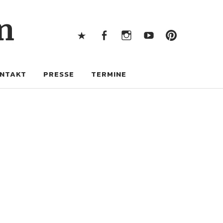
X
Facebook
Instagram
Youtube
Pintere
n
X
Facebook
Instagram
Youtube
Pinterest
NTAKT
PRESSE
TERMINE