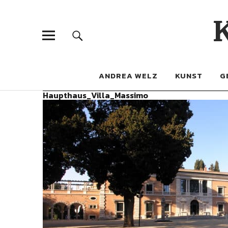
ANDREA WELZ
KUNST
G
Haupthaus_Villa_Massimo