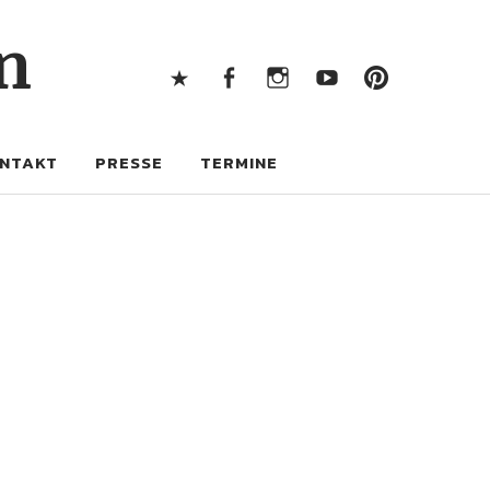
X
Facebook
Instagram
Youtube
Pintere
n
X
Facebook
Instagram
Youtube
Pinterest
NTAKT
PRESSE
TERMINE