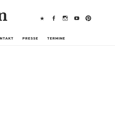
X
Facebook
Instagram
Youtube
Pintere
n
X
Facebook
Instagram
Youtube
Pinterest
NTAKT
PRESSE
TERMINE