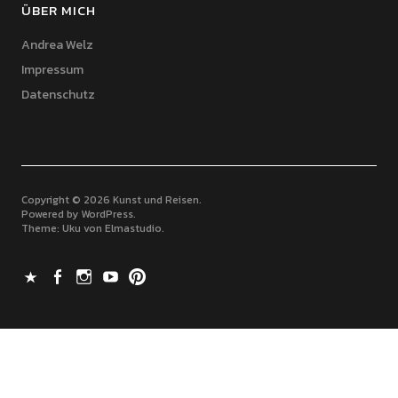
ÜBER MICH
Andrea Welz
Impressum
Datenschutz
Copyright © 2026 Kunst und Reisen
Powered by
WordPress
Theme: Uku von
Elmastudio
X
Facebook
Instagram
Youtube
Pinterest