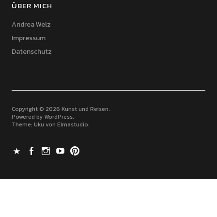
ÜBER MICH
Andrea Welz
Impressum
Datenschutz
Copyright © 2026 Kunst und Reisen
Powered by
WordPress
Theme: Uku von
Elmastudio
X
Facebook
Instagram
Youtube
Pinterest