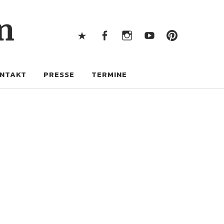
X
Facebook
Instagram
Youtube
Pintere
n
X
Facebook
Instagram
Youtube
Pinterest
NTAKT
PRESSE
TERMINE