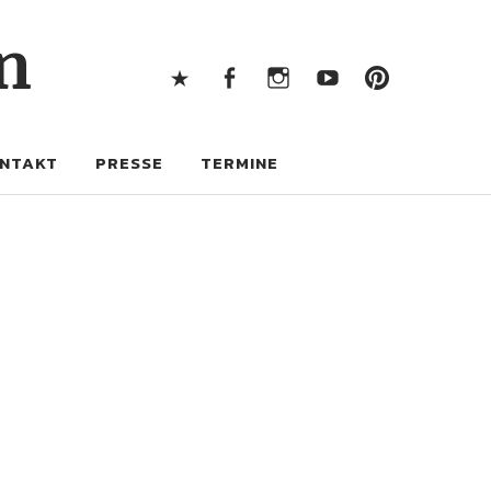
X
Facebook
Instagram
Youtube
Pintere
n
X
Facebook
Instagram
Youtube
Pinterest
NTAKT
PRESSE
TERMINE