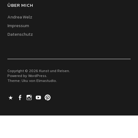
ÜBER MICH
Andrea Welz
Impressum
Datenschutz
Copyright © 2026 Kunst und Reisen
Powered by
WordPress
Theme: Uku von
Elmastudio
X
Facebook
Instagram
Youtube
Pinterest