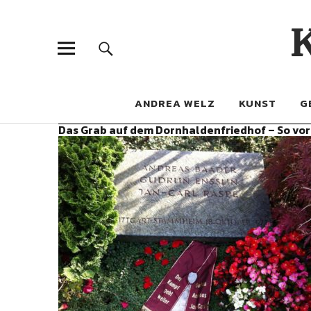
ANDREA WELZ
KUNST
G
Das Grab auf dem Dornhaldenfriedhof – So vor