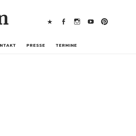
X
Facebook
Instagram
Youtube
Pintere
n
X
Facebook
Instagram
Youtube
Pinterest
NTAKT
PRESSE
TERMINE