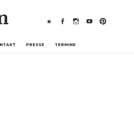
X
Facebook
Instagram
Youtube
Pintere
n
X
Facebook
Instagram
Youtube
Pinterest
NTAKT
PRESSE
TERMINE