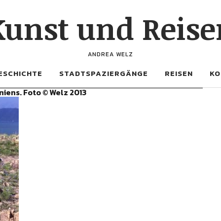
Kunst und Reise
ANDREA WELZ
ESCHICHTE
STADTSPAZIERGÄNGE
REISEN
KO
niens. Foto © Welz 2013